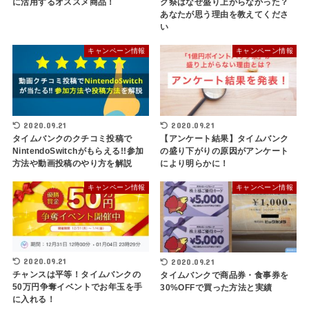
に活用するオススメ商品！
ク祭はなぜ盛り上がらなかった？
あなたが思う理由を教えてくださ
い
キャンペーン情報
キャンペーン情報
2020.09.21
2020.09.21
タイムバンクのクチコミ投稿で
【アンケート結果】タイムバンク
NintendoSwitchがもらえる!!参加
の盛り下がりの原因がアンケート
方法や動画投稿のやり方を解説
により明らかに！
キャンペーン情報
キャンペーン情報
2020.09.21
2020.09.21
チャンスは平等！タイムバンクの
タイムバンクで商品券・食事券を
50万円争奪イベントでお年玉を手
30%OFFで買った方法と実績
に入れる！