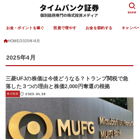
SEARCH
お金・ポイントを稼ぐ
投資で増やす
お金を節約する
キャンペ
HOME
2025年
4月
2025年4月
三菱UFJの株価は今後どうなる？トランプ関税で急
落した３つの理由と株価2,000円奪還の根拠
2025.04.28
株式投資