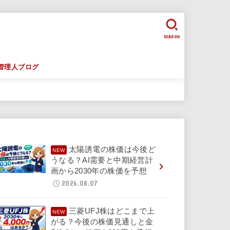
SEARCH
管理人ブログ
太陽誘電の株価は今後ど
うなる？AI需要と中期経営計
画から2030年の株価を予想
2026.08.07
三菱UFJ株はどこまで上
がる？今後の株価見通しと金