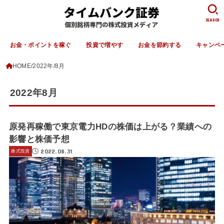
SEARCH
お金・ポイントを稼ぐ
投資で増やす
お金を節約する
キャンペ
HOME
2022年
8月
2022年8月
原発再稼働で東京電力HDの株価は上がる？業績への
影響と株価予想
2022.08.31
株式投資