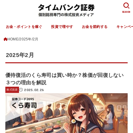
SEARCH
お金・ポイントを稼ぐ
投資で増やす
お金を節約する
キャンペ
HOME
2025年
2月
2025年2月
優待復活のくら寿司は買い時か？株価が回復しない
３つの理由を解説
2025.02.26
株式投資