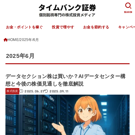
SEARCH
お金・ポイントを稼ぐ
投資で増やす
お金を節約する
キャンペ
HOME
2025年
6月
2025年6月
データセクション株は買いか？AIデータセンター構
想と今後の株価見通しを徹底解説
2025.06.27
2025.09.11
株式投資