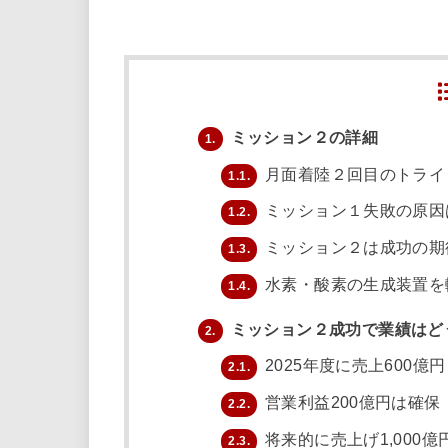
ミッション２の詳細
1.
月面着陸２回目のトライ
1.1.
ミッション１失敗の原因
1.2.
ミッション２は成功の期
1.3.
水素・酸素の生成装置を
1.4.
ミッション２成功で業績はど
2.
2025年度に売上600億円
2.1.
営業利益200億円は確保
2.2.
将来的に売上げ1,000億
2.3.