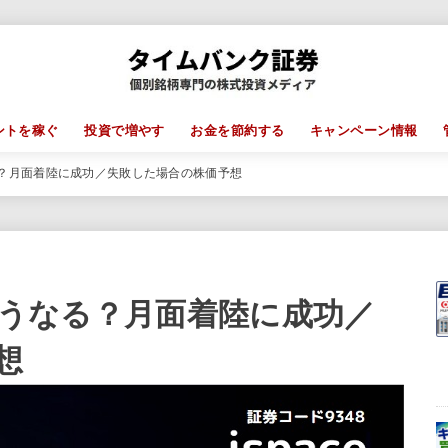
ントを稼ぐ
投資で増やす
お金を節約する
キャンペーン情報
なる？月面着陸に成功／失敗した場合の株価予想
後どうなる？月面着陸に成功／
想