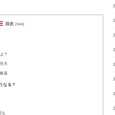
目次
[
hide
]
は？
待大
輸送
うなる？
円も