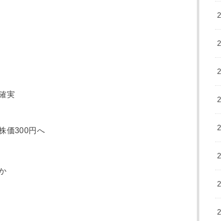
確実
価300円へ
か
？