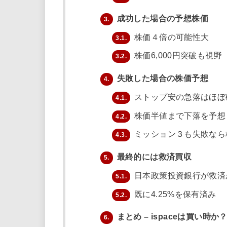
成功した場合の予想株価
3.
株価４倍の可能性大
3.1.
株価6,000円突破も視野
3.2.
失敗した場合の株価予想
4.
ストップ安の急落はほぼ
4.1.
株価半値まで下落を予想
4.2.
ミッション３も失敗なら株
4.3.
最終的には救済買収
5.
日本政策投資銀行が救済
5.1.
既に4.25%を保有済み
5.2.
まとめ – ispaceは買い時か
6.