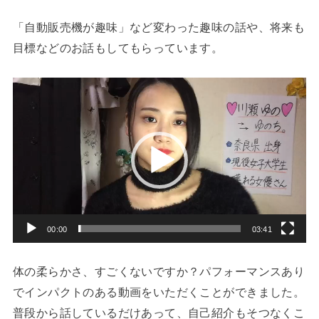
「自動販売機が趣味」など変わった趣味の話や、将来も
目標などのお話もしてもらっています。
動
画
プ
レ
ー
ヤ
ー
00:00
03:41
体の柔らかさ、すごくないですか？パフォーマンスあり
でインパクトのある動画をいただくことができました。
普段から話しているだけあって、自己紹介もそつなくこ