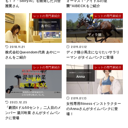
も！？「StoryAI」を開発した川合
ォーマス！”アイドルの逆
雅寛さん
襲”AIBECKをご紹介
レットの専門家紹介
レットの専門家紹介
2018.11.21
2019.01.12
株式会社Queendom代表 あやにー
ディク猫@馬主になりたいサラリ
さんをご紹介
ーマン がタイムバンクに登場
レットの専門家紹介
レットの専門家紹介
2019.01.13
2023.12.25
女性専用fitnessインストラクター
「劇団4ドル50セント」二人目のメ
のAnnaさんがタイムバンクに登
ンバー 湯川玲菜 さんがタイムバン
場！
クに登場