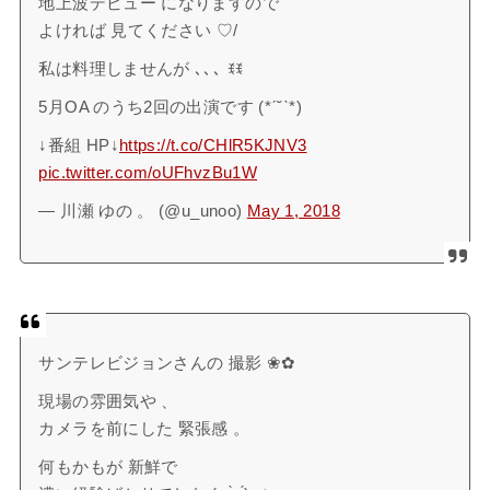
地上波デビュー になりますので
よければ 見てください ♡/
私は料理しませんが ､､､ ꉂꉂ
5月OA のうち2回の出演です (*ˊ˘ˋ*)
↓番組 HP↓
https://t.co/CHlR5KJNV3
pic.twitter.com/oUFhvzBu1W
— 川瀬 ゆの 。 (@u_unoo)
May 1, 2018
サンテレビジョンさんの 撮影 ❀✿
現場の雰囲気や 、
カメラを前にした 緊張感 。
何もかもが 新鮮で