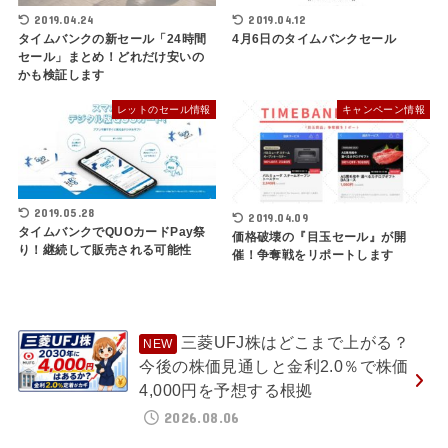
2019.04.24
2019.04.12
タイムバンクの新セール「24時間
4月6日のタイムバンクセール
セール」まとめ！どれだけ安いの
かも検証します
レットのセール情報
キャンペーン情報
2019.05.28
2019.04.09
タイムバンクでQUOカードPay祭
価格破壊の『目玉セール』が開
り！継続して販売される可能性
催！争奪戦をリポートします
三菱UFJ株はどこまで上がる？
今後の株価見通しと金利2.0％で株価
4,000円を予想する根拠
2026.08.06