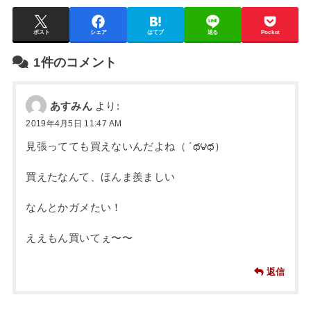
ポスト
シェア
はてブ
送る
Pocket
1件のコメント
あすみん
より:
2019年4月5日 11:47 AM
見張ってても買えないんだよね（ ´థ౪థ）
買えたなんて、ほんま羨ましい
なんとかガメたい！
ええもん買いてぇ〜〜
返信