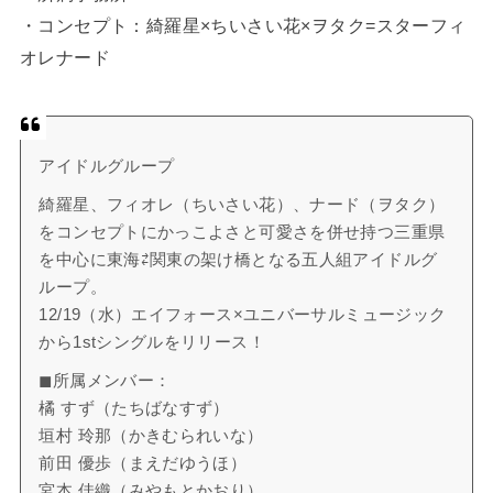
・コンセプト：綺羅星×ちいさい花×ヲタク=スターフィ
オレナード
アイドルグループ
綺羅星、フィオレ（ちいさい花）、ナード（ヲタク）
をコンセプトにかっこよさと可愛さを併せ持つ三重県
を中心に東海⇄関東の架け橋となる五人組アイドルグ
ループ。
12/19（水）エイフォース×ユニバーサルミュージック
から1stシングルをリリース！
◼所属メンバー：
橘 すず（たちばなすず）
垣村 玲那（かきむられいな）
前田 優歩（まえだゆうほ）
宮本 佳織（みやもとかおり）