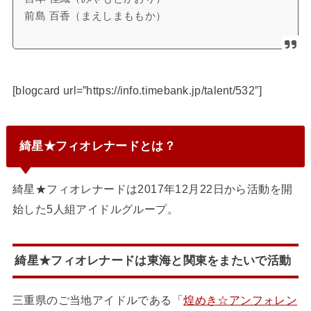
前島 百香（まえしまももか）
[blogcard url=”https://info.timebank.jp/talent/532″]
綺星★フィオレナードとは？
綺星★フィオレナードは2017年12月22日から活動を開
始した5人組アイドルグループ。
綺星★フィオレナードは東海と関東をまたいで活動
三重県のご当地アイドルである「
煌めき☆アンフォレン