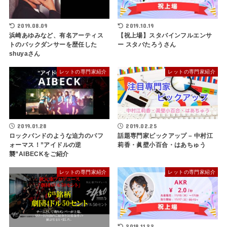
2019.08.09
2019.10.19
浜崎あゆみなど、有名アーティス
【祝上場】スタバインフルエンサ
トのバックダンサーを歴任した
ー スタバたろうさん
shuyaさん
レットの専門家紹介
レットの専門家紹介
2019.01.28
2019.02.25
ロックバンドのような迫力のパフ
話題専門家ピックアップ – 中村江
ォーマス！”アイドルの逆
莉香・眞壁小百合・はあちゅう
襲”AIBECKをご紹介
レットの専門家紹介
レットの専門家紹介
2018.11.22