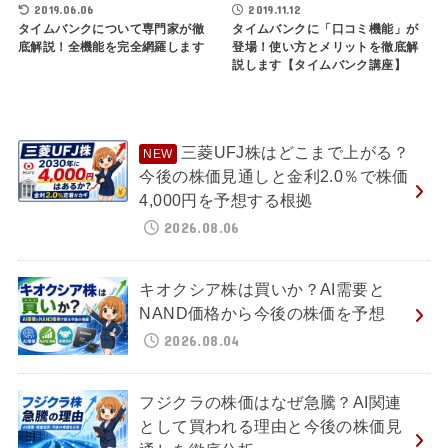
2019.06.06
2019.11.12
タイムバンクについて専門家が徹
タイムバンクに「口コミ機能」が
底解説！全機能を完全網羅します
登場！使い方とメリットを徹底解
説します【タイムバンク講座】
三菱UFJ株はどこまで上がる？
今後の株価見通しと金利2.0％で株価
4,000円を予想する根拠
2026.08.06
キオクシア株は買いか？AI需要と
NAND価格から今後の株価を予想
2026.08.04
フジクラの株価はなぜ急騰？AI関連
として買われる理由と今後の株価見