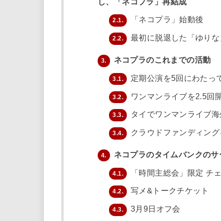
し、「ネコプラ」再結成
「ネコプラ」始動後
2.1.
最初に脱退した「ゆりな
2.2.
ネコプラのこれまでの活動
3.
定期公演を5回にわたっ
3.1.
ワンマンライブを2.5回
3.2.
タイでワンマンライブ海
3.3.
クラウドファンディング
3.4.
ネコプラのタイムバンクのサ
4.
「時間主総会」限定 チ
4.1.
写メ&トークチケット
4.2.
3月9日オフ会
4.3.