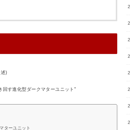
述)
き回す進化型ダークマターユニット”
マターユニット