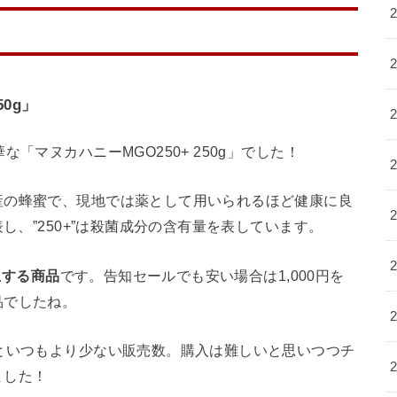
0g」
「マヌカハニーMGO250+ 250g」でした！
産の蜂蜜で、現地では薬として用いられるほど健康に良
し、”250+”は殺菌成分の含有量を表しています。
以上する商品
です。告知セールでも安い場合は1,000円を
品でしたね。
といつもより少ない販売数。購入は難しいと思いつつチ
ました！