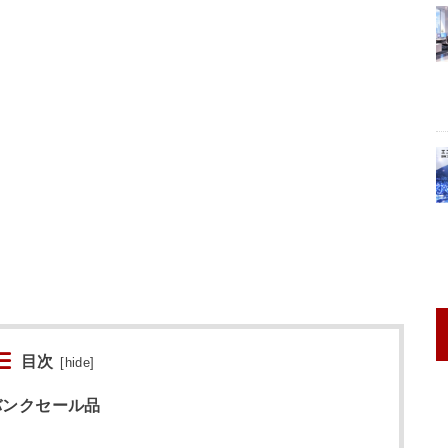
目次
[
hide
]
ムバンクセール品