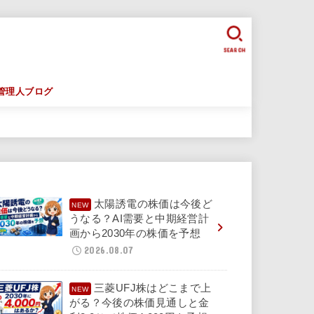
SEARCH
管理人ブログ
太陽誘電の株価は今後ど
うなる？AI需要と中期経営計
画から2030年の株価を予想
2026.08.07
三菱UFJ株はどこまで上
がる？今後の株価見通しと金