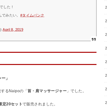
でした！
んでみたい。
#タイムバンク
o)
April 8, 2019
ャー」
るNaipoの「
首・肩マッサージャー
」でした。
限定20セット
で販売されました。