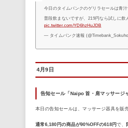
今日のタイムバンクのゲリラセールは青汁
普段飲まないですが、219円なら試しに飲
pic.twitter.com/YD6hzHuJDB
— タイムバンク速報 (@Timebank_Sokuh
4月9日
告知セール「Naipo 首・肩マッサージ
本日の告知セールは、マッサージ器具を販売す
通常6,180円の商品が90%OFFの618円
で、