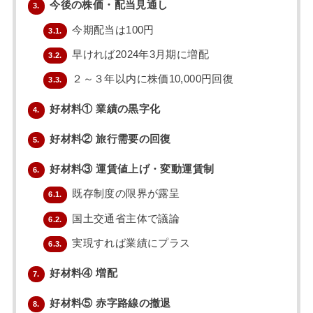
今後の株価・配当見通し
3.
今期配当は100円
3.1.
早ければ2024年3月期に増配
3.2.
２～３年以内に株価10,000円回復
3.3.
好材料① 業績の黒字化
4.
好材料② 旅行需要の回復
5.
好材料③ 運賃値上げ・変動運賃制
6.
既存制度の限界が露呈
6.1.
国土交通省主体で議論
6.2.
実現すれば業績にプラス
6.3.
好材料④ 増配
7.
好材料⑤ 赤字路線の撤退
8.