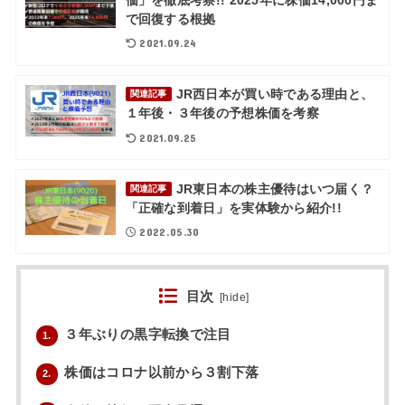
で回復する根拠
2021.09.24
JR西日本が買い時である理由と、
関連記事
１年後・３年後の予想株価を考察
2021.09.25
JR東日本の株主優待はいつ届く？
関連記事
「正確な到着日」を実体験から紹介!!
2022.05.30
目次
[
hide
]
３年ぶりの黒字転換で注目
1.
株価はコロナ以前から３割下落
2.