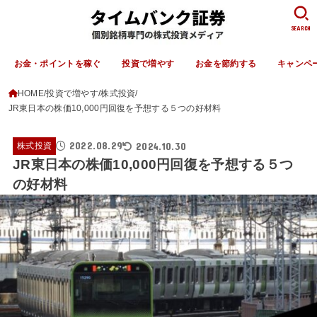
SEARCH
お金・ポイントを稼ぐ
投資で増やす
お金を節約する
キャンペ
HOME
投資で増やす
株式投資
JR東日本の株価10,000円回復を予想する５つの好材料
2022.08.29
2024.10.30
株式投資
JR東日本の株価10,000円回復を予想する５つ
の好材料