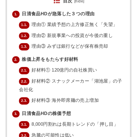
目次
[
hide
]
日清食品HDが急落した３つの理由
1.
理由① 業績予想の上方修正無く「失望」
1.1.
理由② 新規事業への投資が今後の重し
1.2.
理由③ みずほ銀行などが保有株売却
1.3.
株価上昇をもたらす好材料
2.
好材料① 120億円の自社株買い
2.1.
好材料② スナックメーカー「湖池屋」の子
2.2.
会社化
好材料③ 海外即席麺の売上増加
2.3.
日清食品HDの株価予想
3.
8,000円割れは長期トレンドの「押し目」
3.1.
急騰の可能性は低い
3.2.