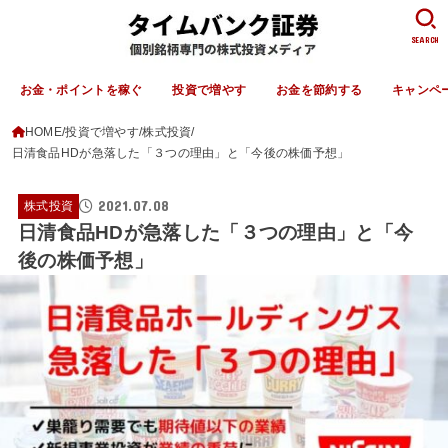
SEARCH
お金・ポイントを稼ぐ
投資で増やす
お金を節約する
キャンペ
HOME
投資で増やす
株式投資
日清食品HDが急落した「３つの理由」と「今後の株価予想」
2021.07.08
株式投資
日清食品HDが急落した「３つの理由」と「今
後の株価予想」