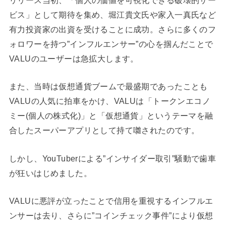
ビス」として期待を集め、堀江貴文氏や家入一真氏など
有力投資家の出資を受けることに成功。さらに多くのフ
ォロワーを持つ”インフルエンサー”の心を掴んだことで
VALUのユーザーは急拡大します。
また、当時は仮想通貨ブームで最盛期であったことも
VALUの人気に拍車をかけ、VALUは「トークンエコノ
ミー(個人の株式化)」と「仮想通貨」というテーマを融
合したスーパーアプリとして持て囃されたのです。
しかし、
YouTuberによる”インサイダー取引”騒動で歯車
が狂いはじめました。
VALUに悪評が立ったことで信用を重視するインフルエ
ンサーは去り、さらに”コインチェック事件”により仮想