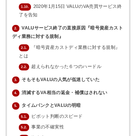
2020年1月15日 VALUのVA売買サービス終
1.10.
了を告知
VALUサービス終了の直接原因『暗号資産カスト
2.
ディ業務に対する規制』
『暗号資産カストディ業務に対する規制』
2.1.
とは
超えられなかった６つのハードル
2.2.
そもそもVALUの人気が低迷していた
3.
消滅するVA相当の返金・補償はされない
4.
タイムバンクとVALUの明暗
5.
ピボット判断のスピード
5.1.
事業の不確実性
5.2.