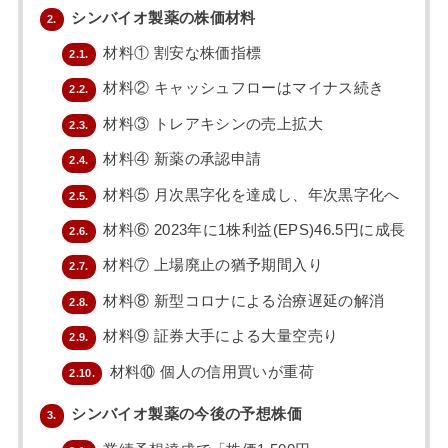
シンバイオ製薬の株価材料
2.
材料① 割安な株価指標
2.1.
材料② キャッシュフローはマイナス続き
2.2.
材料③ トレアキシンの売上拡大
2.3.
材料④ 新薬の承認申請
2.4.
材料⑤ 月次黒字化を達成し、年次黒字化へ
2.5.
材料⑥ 2023年に1株利益(EPS)46.5円に成長
2.6.
材料⑦ 上場廃止の猶予期間入り
2.7.
材料⑧ 新型コロナによる治療遅延の解消
2.8.
材料⑨ 証券大手による大量空売り
2.9.
材料⑩ 個人の信用買いが重荷
2.10.
シンバイオ製薬の今後の予想株価
3.