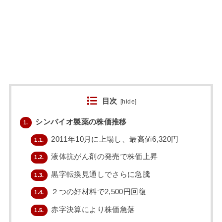
目次
[
hide
]
シンバイオ製薬の株価推移
1.
2011年10月に上場し、最高値6,320円
1.1.
液体抗がん剤の発売で株価上昇
1.2.
黒字転換見通しでさらに急騰
1.3.
２つの好材料で2,500円回復
1.4.
赤字決算により株価急落
1.5.