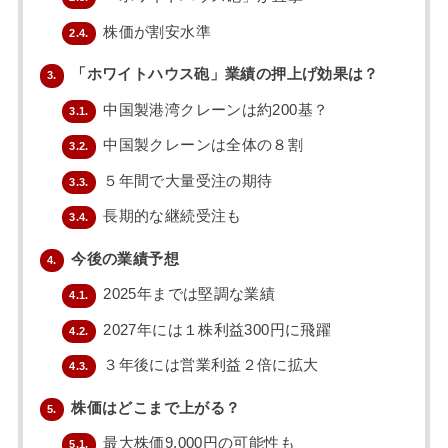
株価が割安水準
2.4.
「ホワイトハウス砲」業績の押上げ効果は？
3.
中国製港湾クレーンは約200基？
3.1.
中国製クレーンは全体の８割
3.2.
５年間で大量受注の期待
3.3.
長期的な継続受注も
3.4.
今後の業績予想
4.
2025年までは堅調な業績
4.1.
2027年には１株利益300円に飛躍
4.2.
３年後には営業利益２倍に拡大
4.3.
株価はどこまで上がる？
5.
最大株価9,000円の可能性も
5.1.