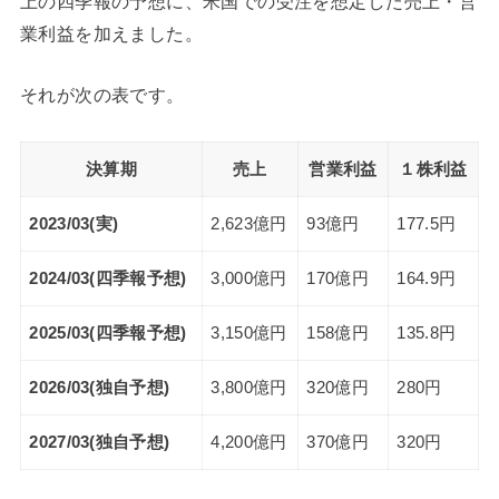
上の四季報の予想に、米国での受注を想定した売上・営
業利益を加えました。
それが次の表です。
決算期
売上
営業利益
１株利益
2023/03(実)
2,623億円
93億円
177.5円
2024/03(四季報予想)
3,000億円
170億円
164.9円
2025/03(四季報予想)
3,150億円
158億円
135.8円
2026/03(独自予想)
3,800億円
320億円
280円
2027/03(独自予想)
4,200億円
370億円
320円