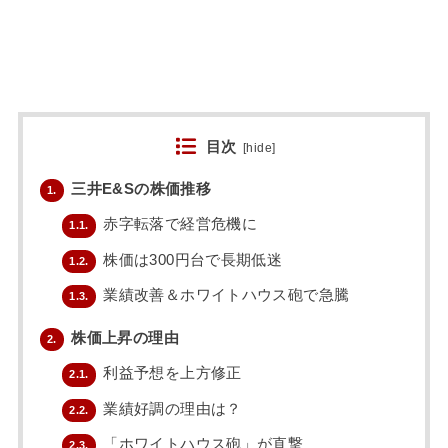
目次
[
hide
]
三井E&Sの株価推移
1.
赤字転落で経営危機に
1.1.
株価は300円台で長期低迷
1.2.
業績改善＆ホワイトハウス砲で急騰
1.3.
株価上昇の理由
2.
利益予想を上方修正
2.1.
業績好調の理由は？
2.2.
「ホワイトハウス砲」が直撃
2.3.