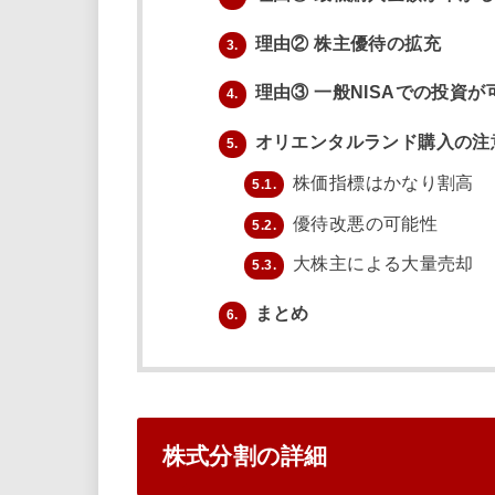
理由② 株主優待の拡充
3.
理由③ 一般NISAでの投資が
4.
オリエンタルランド購入の注
5.
株価指標はかなり割高
5.1.
優待改悪の可能性
5.2.
大株主による大量売却
5.3.
まとめ
6.
株式分割の詳細