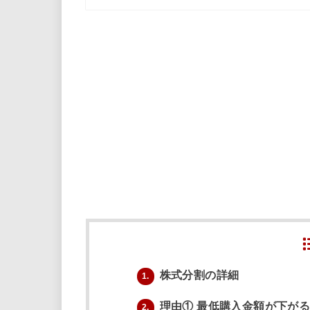
株式分割の詳細
1.
理由① 最低購入金額が下が
2.