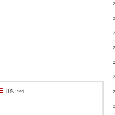
目次
[
hide
]
る