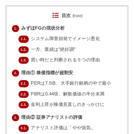
目次
[
hide
]
みずほFGの現状分析
1.
システム障害頻発でイメージ悪化
1.1.
一方、業績は”絶好調”
1.2.
買い時だと判断される５つの理由
1.3.
理由① 株価指標が超割安
2.
PERは7.5倍、大手銀行銘柄の中で最小
2.1.
PBRは0.44倍、解散価値の半分未満
2.2.
金利上昇が株価見直しのきっかけに
2.3.
理由② 証券アナリストの評価
3.
アナリスト評価は「やや強気」
3.1.