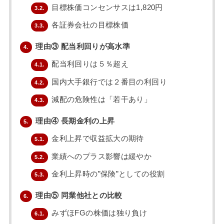
目標株価コンセンサスは1,820円
3.2.
各証券会社の目標株価
3.3.
理由③ 配当利回りが高水準
4.
配当利回りは５％超え
4.1.
国内大手銀行では２番目の利回り
4.2.
減配の危険性は「若干あり」
4.3.
理由④ 長期金利の上昇
5.
金利上昇で収益拡大の期待
5.1.
業績へのプラス影響は緩やか
5.2.
金利上昇時の”保険”としての役割
5.3.
理由⑤ 同業他社との比較
6.
みずほFGの株価は独り負け
6.1.