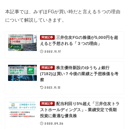
本記事では、みずほFGが買い時だと言える５つの理由
について解説していきます。
三井住友FGの株価が5,000円を超
関連記事
えると予想される「３つの理由」
2022.11.17
株主優待新設のゆうちょ銀行
関連記事
(7182)は買い？今後の業績と予想株価を考
察
2023.11.13
配当利回り5%超え「三井住友トラ
関連記事
ストホールディングス」- 業績安定で長期
投資に最適な優良株
2020.09.26